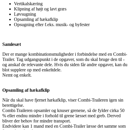
Vertikalskæring
Klipning af højt og lavt græs
Løvsugning
Opsamling af hækafklip
Opsugning efter f.eks. musik- og byfester
Samlesæt
Der er mange kombinationsmuligheder i forbindelse med en Combi-
Trailer. Tag udgangspunkt i de opgaver, som du skal bruge den til -
og anskaf de relevante dele. Hvis du siden får andre opgaver, kan du
blot supplere op med enkeltdele.
Nemt og enkelt.
Opsamling af hækafklip
Når du skal have fjernet hækafklip, viser Combi-Traileren igen sin
berettigelse.
Combi-Traileren opsamler og knuser grenene, så de fylder cirka 50
% eller endnu mindre i forhold til grene læsset med greb. Derved
bliver der behov for mindre transport.
Endvidere kan 1 mand med en Combi-Trailer læsse det samme som