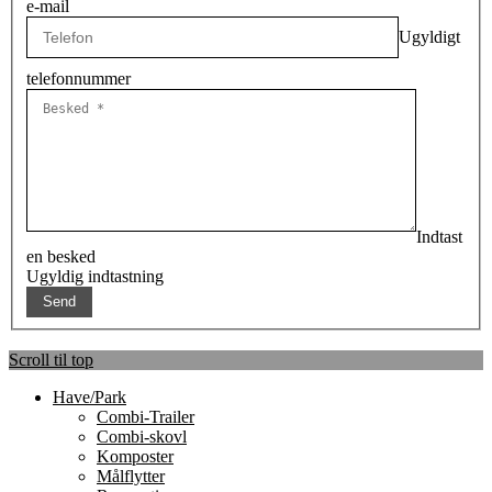
e-mail
Ugyldigt
telefonnummer
Indtast
en besked
Ugyldig indtastning
Scroll til top
Have/Park
Combi-Trailer
Combi-skovl
Komposter
Målflytter