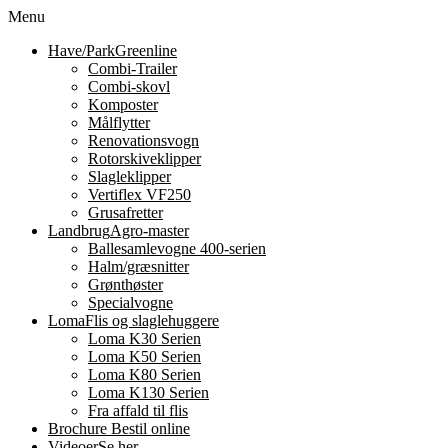
Menu
Have/Park
Greenline
Combi-Trailer
Combi-skovl
Komposter
Målflytter
Renovationsvogn
Rotorskiveklipper
Slagleklipper
Vertiflex VF250
Grusafretter
Landbrug
Agro-master
Ballesamlevogne 400-serien
Halm/græsnitter
Grønthøster
Specialvogne
Loma
Flis og slaglehuggere
Loma K30 Serien
Loma K50 Serien
Loma K80 Serien
Loma K130 Serien
Fra affald til flis
Brochure
Bestil online
Videoer
Se her