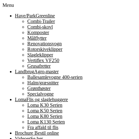
Menu
Have/Park
Greenline
Combi-Trailer
Combi-skovl
Komposter
Målflytter
Renovationsvogn
Rotorskiveklipper
Slagleklipper
Vertiflex VF250
Grusafretter
Landbrug
Agro-master
Ballesamlevogne 400-serien
Halm/græsnitter
Grønthøster
Specialvogne
Loma
Flis og slaglehuggere
Loma K30 Serien
Loma K50 Serien
Loma K80 Serien
Loma K130 Serien
Fra affald til flis
Brochure
Bestil online
Videoer
Se her