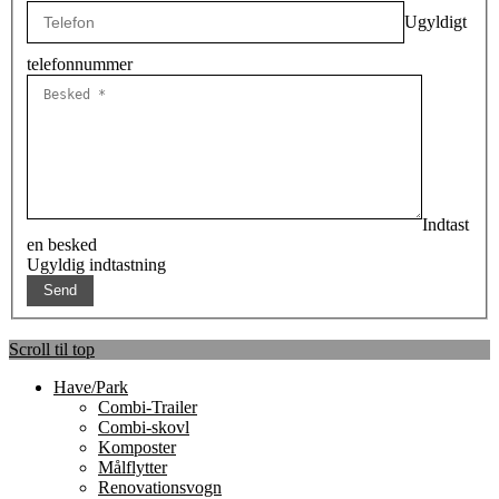
Ugyldigt
telefonnummer
Indtast
en besked
Ugyldig indtastning
Scroll til top
Have/Park
Combi-Trailer
Combi-skovl
Komposter
Målflytter
Renovationsvogn